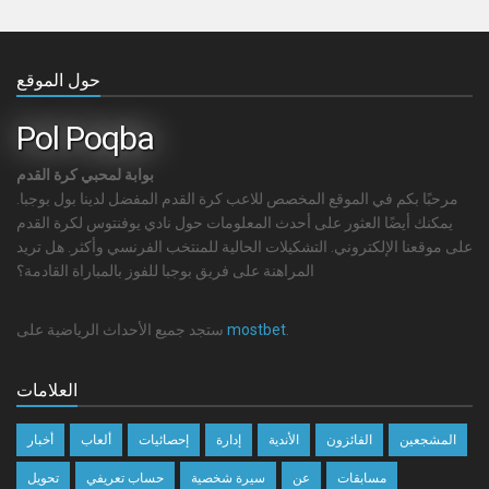
حول الموقع
Pol Poqba
بوابة لمحبي كرة القدم
مرحبًا بكم في الموقع المخصص للاعب كرة القدم المفضل لدينا بول بوجبا.
يمكنك أيضًا العثور على أحدث المعلومات حول نادي يوفنتوس لكرة القدم
على موقعنا الإلكتروني. التشكيلات الحالية للمنتخب الفرنسي وأكثر. هل تريد
المراهنة على فريق بوجبا للفوز بالمباراة القادمة؟
.
mostbet
ستجد جميع الأحداث الرياضية على
العلامات
المشجعين
الفائزون
الأندية
إدارة
إحصائيات
ألعاب
أخبار
مسابقات
عن
سيرة شخصية
حساب تعريفي
تحويل