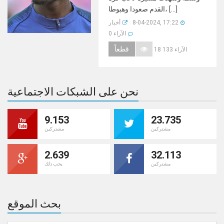
القدم صعودا وهبوطا، [...]
8-04-2024, 17:22
أخبار
0 الآراء
قطعاً
18 133 الآراء
نحن على الشبكات الاجتماعية
9.153
23.735
مشتركين
مشتركين
2.639
32.113
مشتركين
يحب ذلك
بحث الموقع