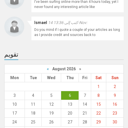
I've been surfing online more than 4 hours today, yet I
never found any interesting article like
كتب إلى 13:36 14-Nov:
Ismael
Do you mind if I quote a couple of your articles as long
as I provide credit and sources back to
تقويم
«
August 2026 »
Mon
Tue
Wed
Thu
Fri
Sat
Sun
1
2
3
4
5
6
7
8
9
10
11
12
13
14
15
16
17
18
19
20
21
22
23
24
25
26
27
28
29
30