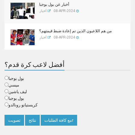
أخبار عن بول بوجبا
08-APR-2024
أخبار
من هم اللاعبون الذين تم إعادة ضبط قيمتهم؟
08-APR-2024
أخبار
أفضل لاعب كرة قدم؟
بول بوجبا
ميسي
ليف ياشين
بول بوجبا
كريستيانو رونالدو
مع كافة الطلباتr
نتائج
تصويت