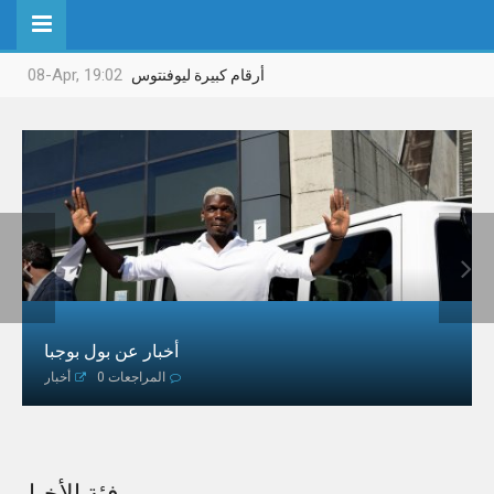
08-Apr, 19:02
أرقام كبيرة ليوفنتوس




أخبار عن بول بوجبا
0 المراجعات
أخبار
فئة الأخبار