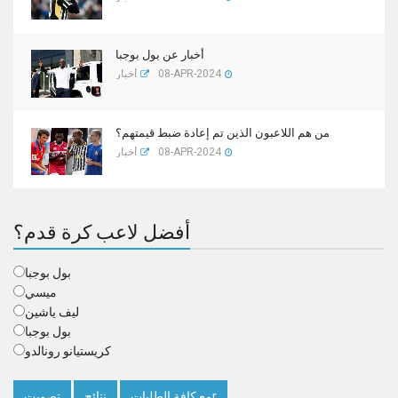
أخبار عن بول بوجبا
08-APR-2024
أخبار
من هم اللاعبون الذين تم إعادة ضبط قيمتهم؟
08-APR-2024
أخبار
أفضل لاعب كرة قدم؟
بول بوجبا
ميسي
ليف ياشين
بول بوجبا
كريستيانو رونالدو
مع كافة الطلباتr
نتائج
تصويت