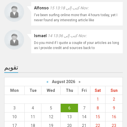
كتب إلى 13:18 15-Nov:
Alfonso
I've been surfing online more than 4 hours today, yet I
never found any interesting article like
كتب إلى 13:36 14-Nov:
Ismael
Do you mind if I quote a couple of your articles as long
as I provide credit and sources back to
تقويم
«
August 2026 »
Mon
Tue
Wed
Thu
Fri
Sat
Sun
1
2
3
4
5
6
7
8
9
10
11
12
13
14
15
16
17
18
19
20
21
22
23