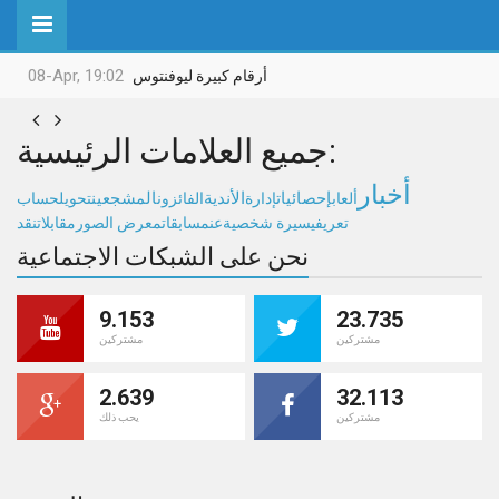
08-Apr, 19:02
أرقام كبيرة ليوفنتوس


جميع العلامات الرئيسية:
أخبار
إحصائيات
الأندية
المشجعين
ألعاب
إدارة
الفائزون
تحويل
حساب
تعريفي
سيرة شخصية
عن
مسابقات
معرض الصور
مقابلات
نقد
نحن على الشبكات الاجتماعية
9.153
23.735
مشتركين
مشتركين
2.639
32.113
مشتركين
يحب ذلك