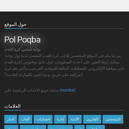
حول الموقع
Pol Poqba
بوابة لمحبي كرة القدم
مرحبًا بكم في الموقع المخصص للاعب كرة القدم المفضل لدينا بول بوجبا.
يمكنك أيضًا العثور على أحدث المعلومات حول نادي يوفنتوس لكرة القدم
على موقعنا الإلكتروني. التشكيلات الحالية للمنتخب الفرنسي وأكثر. هل تريد
المراهنة على فريق بوجبا للفوز بالمباراة القادمة؟
.
mostbet
ستجد جميع الأحداث الرياضية على
العلامات
المشجعين
الفائزون
الأندية
إدارة
إحصائيات
ألعاب
أخبار