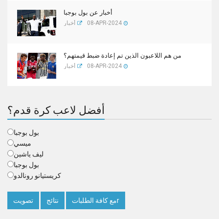
أخبار عن بول بوجبا
08-APR-2024
أخبار
من هم اللاعبون الذين تم إعادة ضبط قيمتهم؟
08-APR-2024
أخبار
أفضل لاعب كرة قدم؟
بول بوجبا
ميسي
ليف ياشين
بول بوجبا
كريستيانو رونالدو
مع كافة الطلباتr
نتائج
تصويت