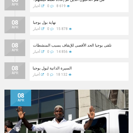
APR
8 619
0
أخبار
08
نهاية بول بوجبا
APR
15 878
0
أخبار
08
تلقى بوجبا الحد الأقصى للإيقاف بسبب المنشطات
APR
14 856
0
أخبار
08
السيرة الذاتية لبول بوجبا
APR
18 132
0
أخبار
08
APR