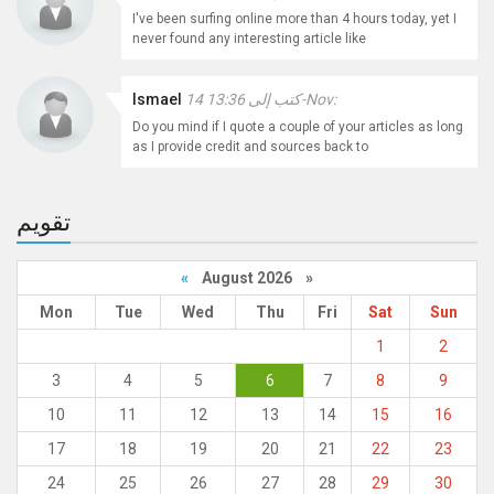
I've been surfing online more than 4 hours today, yet I
never found any interesting article like
كتب إلى 13:36 14-Nov:
Ismael
Do you mind if I quote a couple of your articles as long
as I provide credit and sources back to
تقويم
«
August 2026 »
Mon
Tue
Wed
Thu
Fri
Sat
Sun
1
2
3
4
5
6
7
8
9
10
11
12
13
14
15
16
17
18
19
20
21
22
23
24
25
26
27
28
29
30