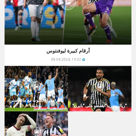
أرقام كبيرة ليوفنتوس
08.04.2024, 19:02
آخر مباراة لكلوب مع مانشستر
"ريال مدريد" يسطو على "بايرن".
يونايتد