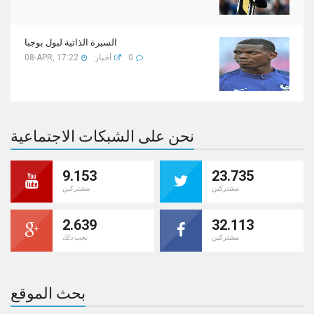
السيرة الذاتية لبول بوجبا
0
أخبار
08-APR, 17:22
نحن على الشبكات الاجتماعية
9.153
23.735
مشتركين
مشتركين
2.639
32.113
مشتركين
يحب ذلك
بحث الموقع