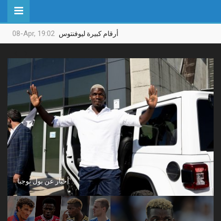
08-Apr, 19:02
أرقام كبيرة ليوفنتوس


أخبار عن بول بوجبا