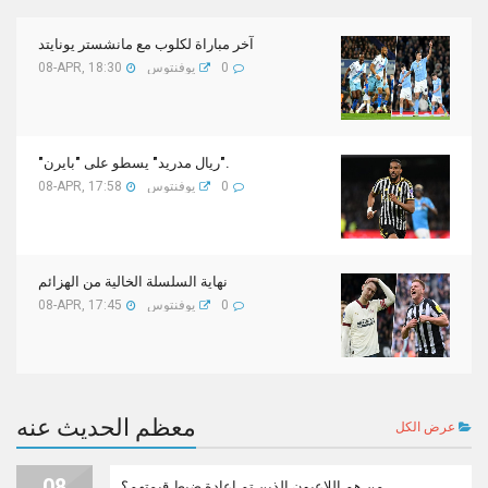
آخر مباراة لكلوب مع مانشستر يونايتد
0
يوفنتوس
08-APR, 18:30
"ريال مدريد" يسطو على "بايرن".
0
يوفنتوس
08-APR, 17:58
نهاية السلسلة الخالية من الهزائم
0
يوفنتوس
08-APR, 17:45
معظم الحديث عنه
عرض الكل
08
من هم اللاعبون الذين تم إعادة ضبط قيمتهم؟