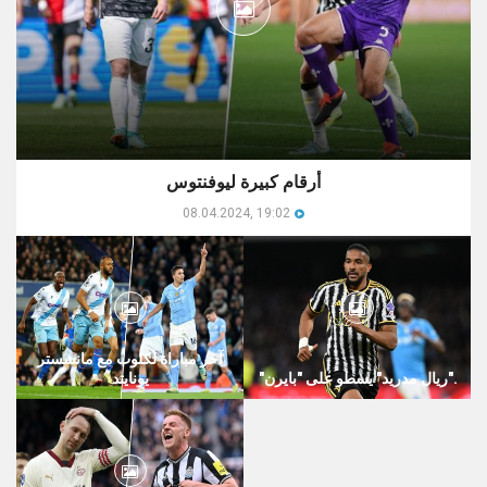
أرقام كبيرة ليوفنتوس
08.04.2024, 19:02
آخر مباراة لكلوب مع مانشستر
"ريال مدريد" يسطو على "بايرن".
يونايتد