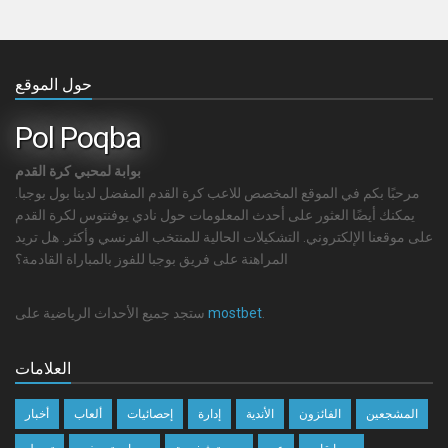
حول الموقع
Pol Poqba
بوابة لمحبي كرة القدم
مرحبًا بكم في الموقع المخصص للاعب كرة القدم المفضل لدينا بول بوجبا.
يمكنك أيضًا العثور على أحدث المعلومات حول نادي يوفنتوس لكرة القدم
على موقعنا الإلكتروني. التشكيلات الحالية للمنتخب الفرنسي وأكثر. هل تريد
المراهنة على فريق بوجبا للفوز بالمباراة القادمة؟
.
mostbet
ستجد جميع الأحداث الرياضية على
العلامات
المشجعين
الفائزون
الأندية
إدارة
إحصائيات
ألعاب
أخبار