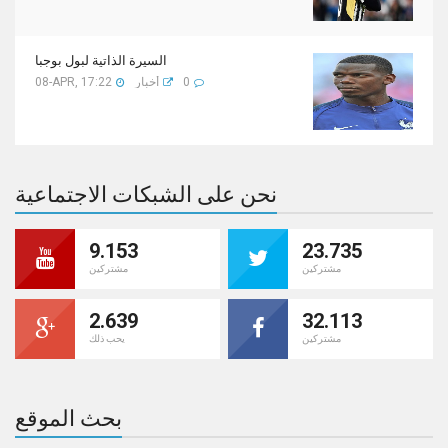
السيرة الذاتية لبول بوجبا
0
أخبار
08-APR, 17:22
نحن على الشبكات الاجتماعية
9.153
23.735
مشتركين
مشتركين
2.639
32.113
مشتركين
يحب ذلك
بحث الموقع