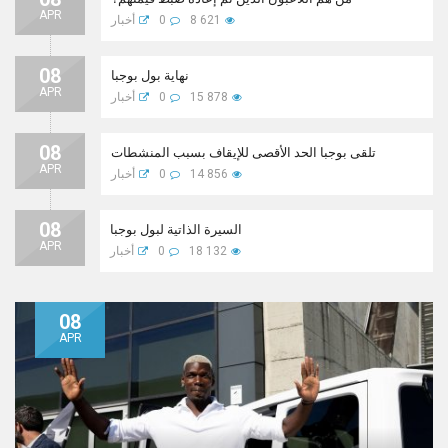
APR
8 621
0
أخبار
08
نهاية بول بوجبا
APR
15 878
0
أخبار
08
تلقى بوجبا الحد الأقصى للإيقاف بسبب المنشطات
APR
14 856
0
أخبار
08
السيرة الذاتية لبول بوجبا
APR
18 132
0
أخبار
08
APR