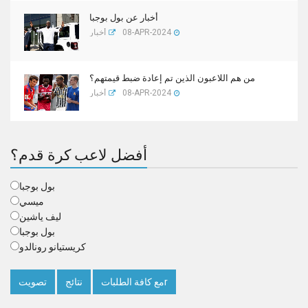
أخبار عن بول بوجبا
08-APR-2024
أخبار
من هم اللاعبون الذين تم إعادة ضبط قيمتهم؟
08-APR-2024
أخبار
أفضل لاعب كرة قدم؟
بول بوجبا
ميسي
ليف ياشين
بول بوجبا
كريستيانو رونالدو
مع كافة الطلباتr
نتائج
تصويت