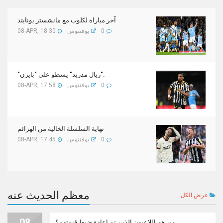
آخر مباراة لكلوب مع مانشستر يونايتد
0
يوفنتوس
08-APR, 18:30
"ريال مدريد" يسطو على "بايرن".
0
يوفنتوس
08-APR, 17:58
نهاية السلسلة الخالية من الهزائم
0
يوفنتوس
08-APR, 17:45
معظم الحديث عنه
عرض الكل
08
من هم اللاعبون الذين تم إعادة ضبط قيمتهم؟