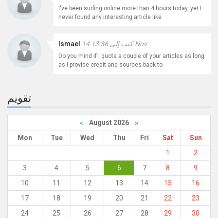
I've been surfing online more than 4 hours today, yet I
never found any interesting article like
كتب إلى 13:36 14-Nov:
Ismael
Do you mind if I quote a couple of your articles as long
as I provide credit and sources back to
تقويم
«
August 2026 »
Mon
Tue
Wed
Thu
Fri
Sat
Sun
1
2
3
4
5
6
7
8
9
10
11
12
13
14
15
16
17
18
19
20
21
22
23
24
25
26
27
28
29
30