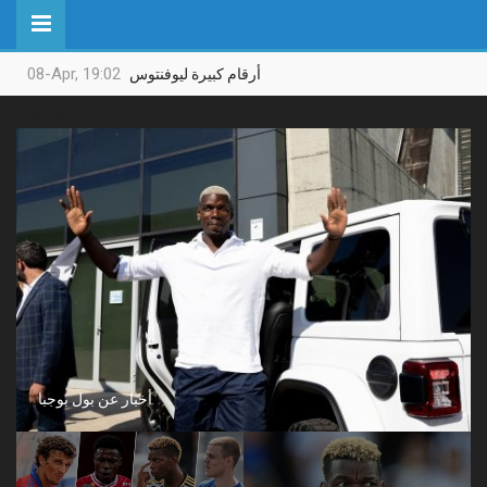
08-Apr, 19:02
أرقام كبيرة ليوفنتوس


أخبار عن بول بوجبا